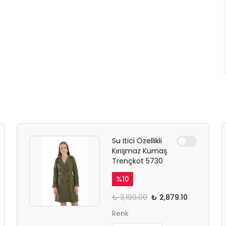
Su Itici Özellikli
Kırışmaz Kumaş
Trençkot 5730
%
10
₺ 3,199.00
₺ 2,879.10
Renk