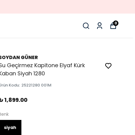
0
SOYDAN GÜNER
Su Geçirmez Kapitone Elyaf Kürk
Kaban Siyah 1280
Ürün Kodu
:
25221280 001M
₺ 1,899.00
Renk
siyah