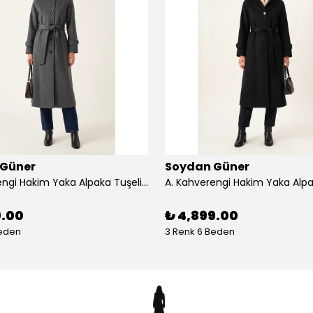
 Güner
Soydan Güner
A. Kahverengi Hakim Yaka Alpaka Tuşeli Reglan Kol Kuşaklı 128 cm Uzun Kaban 2400 - antrasit
9.00
₺ 4,899.00
Beden
3 Renk 6 Beden