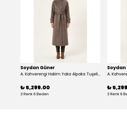
Soydan Güner
Soydan
Antrasit Çıkarılabilir Kürklü Kruvaze Yaka Kuşaklı Rahat Kalıp Alpaka Tuşe Uzun Kaban 2540 - a. kahverengi
A. Kahverengi Hakim Yaka Alpaka Tuşeli Reglan Kol Kuşaklı 128 cm Uzun Kaban 2400 - a. kahverengi
₺ 5,299.00
₺ 5,29
3 Renk 6 Beden
3 Renk 6 