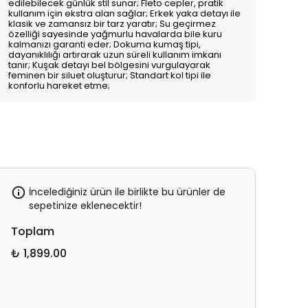
edilebilecek günlük stil sunar; Fleto cepler, pratik
kullanım için ekstra alan sağlar; Erkek yaka detayı ile
klasik ve zamansız bir tarz yaratır; Su geçirmez
özelliği sayesinde yağmurlu havalarda bile kuru
kalmanızı garanti eder; Dokuma kumaş tipi,
dayanıklılığı artırarak uzun süreli kullanım imkanı
tanır; Kuşak detayı bel bölgesini vurgulayarak
feminen bir siluet oluşturur; Standart kol tipi ile
konforlu hareket etme;
İncelediğiniz ürün ile birlikte bu ürünler de
sepetinize eklenecektir!
Toplam
₺ 1,899.00