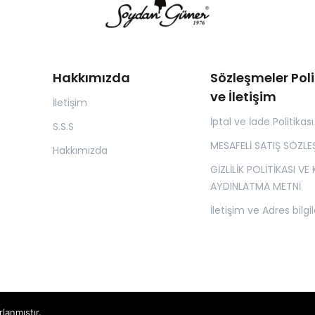
Hakkımızda
Sözleşmeler Poli
ve İletişim
İletişim
İptal ve İade Politikası
S.S.S
MESAFELİ SATIŞ SÖZLE
Hakkımızda
GİZLİLİK POLİTİKASI VE
AYDINLATMA METNİ
İletişim ve Adres bilgil
rlanmıştır.