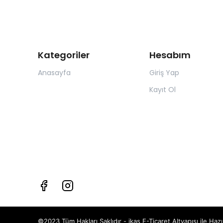
Kategoriler
Hesabım
Anasayfa
Giriş Yap
Kayıt Ol
©2023 Tüm Hakları Saklıdır - ikas E-Ticaret
Altyapısı ile Hazı