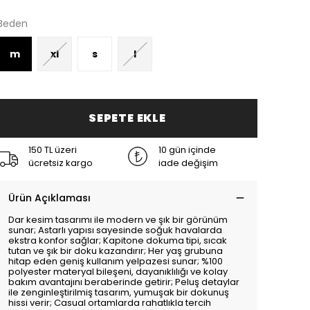
Beden
m
xl
s
l
SEPETE EKLE
150 TL üzeri
10 gün içinde
ücretsiz kargo
iade değişim
Ürün Açıklaması
Dar kesim tasarımı ile modern ve şık bir görünüm
sunar; Astarlı yapısı sayesinde soğuk havalarda
ekstra konfor sağlar; Kapitone dokuma tipi, sıcak
tutan ve şık bir doku kazandırır; Her yaş grubuna
hitap eden geniş kullanım yelpazesi sunar; %100
polyester materyal bileşeni, dayanıklılığı ve kolay
bakım avantajını beraberinde getirir; Peluş detaylar
ile zenginleştirilmiş tasarım, yumuşak bir dokunuş
hissi verir; Casual ortamlarda rahatlıkla tercih