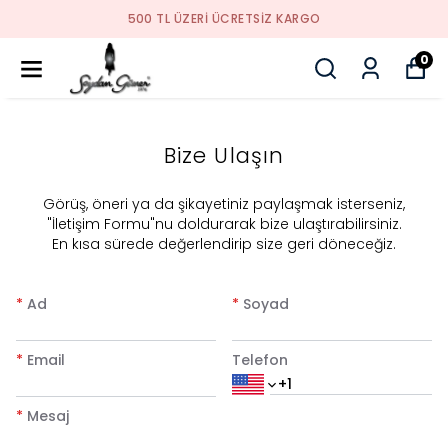
500 TL ÜZERI ÜCRETSIZ KARGO
0
Bize Ulaşın
​Görüş, öneri ya da şikayetiniz paylaşmak isterseniz,
"İletişim Formu"nu doldurarak bize ulaştırabilirsiniz.
En kısa sürede değerlendirip size geri döneceğiz.
*
Ad
*
Soyad
*
Email
Telefon
*
Mesaj