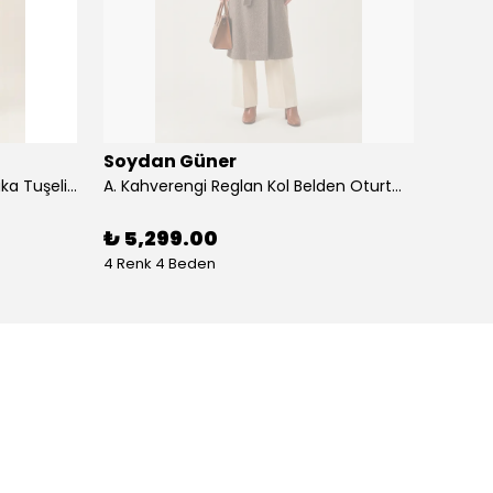
Soydan Güner
Soyd
A. Kahverengi Hakim Yaka Alpaka Tuşeli Reglan Kol Kuşaklı 128 cm Uzun Kaban 2400 - siyah
A. Kahverengi Reglan Kol Belden Oturtmalı Yırtmaçlı Alpaka Tuşeli Uzun Kaban 2690 - a. kahverengi
₺ 5,299.00
₺ 5,
4 Renk 4 Beden
4 Renk