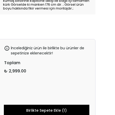
kumaş birbirine kapitone dikişi ile bağlı İçi tamamen
kürk Görselde ki manken 176 cm dir. ; Görsel ürün
boyu hakkında fikir vermesi için montajdır.;
İncelediğiniz ürün ile birlikte bu ürünler de
sepetinize eklenecektir!
Toplam
₺ 2,999.00
Birlikte Sepete Ekle (1)