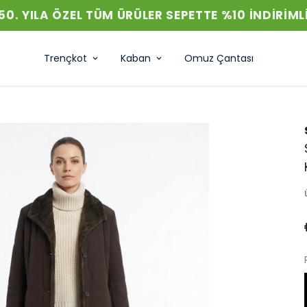
50. YILA ÖZEL TÜM ÜRÜLER SEPETTE %10 INDIRIML
Trençkot
Kaban
Omuz Çantası