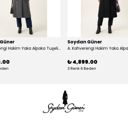
 Güner
Soydan Güner
A. Kahverengi Hakim Yaka Alpaka Tuşeli Reglan Kol Kuşaklı 128 cm Uzun Kaban 2400 - antrasit
9.00
₺ 4,899.00
Beden
3 Renk 6 Beden