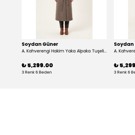
Soydan Güner
Soydan
Antrasit Çıkarılabilir Kürklü Kruvaze Yaka Kuşaklı Rahat Kalıp Alpaka Tuşe Uzun Kaban 2540 - a. kahverengi
A. Kahverengi Hakim Yaka Alpaka Tuşeli Reglan Kol Kuşaklı 128 cm Uzun Kaban 2400 - a. kahverengi
₺ 5,299.00
₺ 5,29
3 Renk 6 Beden
3 Renk 6 