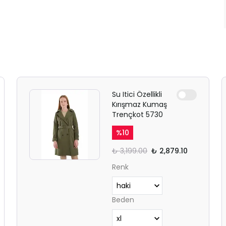
Su Itici Özellikli
Kırışmaz Kumaş
Trençkot 5730
%
10
₺ 3,199.00
₺ 2,879.10
Renk
Beden