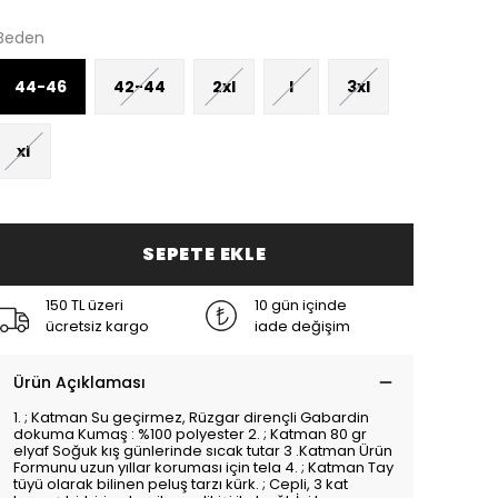
Beden
44-46
42-44
2xl
l
3xl
xl
SEPETE EKLE
150 TL üzeri
10 gün içinde
ücretsiz kargo
iade değişim
Ürün Açıklaması
1. ; Katman Su geçirmez, Rüzgar dirençli Gabardin
dokuma Kumaş : %100 polyester 2. ; Katman 80 gr
elyaf Soğuk kış günlerinde sıcak tutar 3 .Katman Ürün
Formunu uzun yıllar koruması için tela 4. ; Katman Tay
tüyü olarak bilinen peluş tarzı kürk. ; Cepli, 3 kat