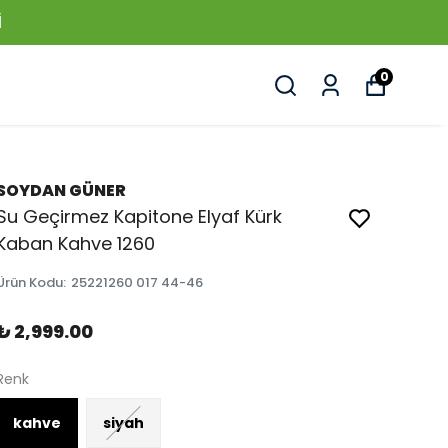
I
0
SOYDAN GÜNER
Su Geçirmez Kapitone Elyaf Kürk
Kaban Kahve 1260
Ürün Kodu
:
25221260 017 44-46
₺ 2,999.00
Renk
kahve
siyah