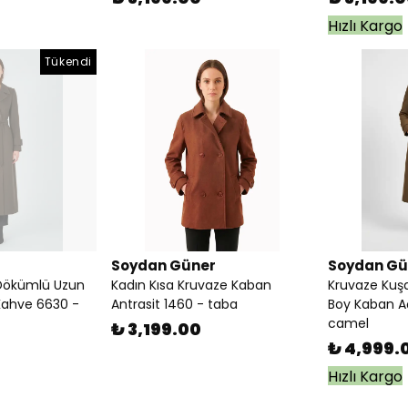
Hızlı Kargo
Tükendi
Soydan Güner
Soydan Gü
 Dökümlü Uzun
Kadın Kısa Kruvaze Kaban
Kruvaze Kuş
Kahve 6630 -
Antrasit 1460 - taba
Boy Kaban A
camel
₺ 3,199.00
₺ 4,999.
Hızlı Kargo