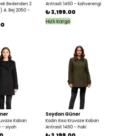
ek Bedenden 2
Antrasit 1460 - kahverengi
 A. Bej 2050 -
₺ 3,199.00
Hızlı Kargo
00
ner
Soydan Güner
ruvaze Kaban
Kadın Kısa Kruvaze Kaban
 - siyah
Antrasit 1460 - haki
00
₺ 3,199.00