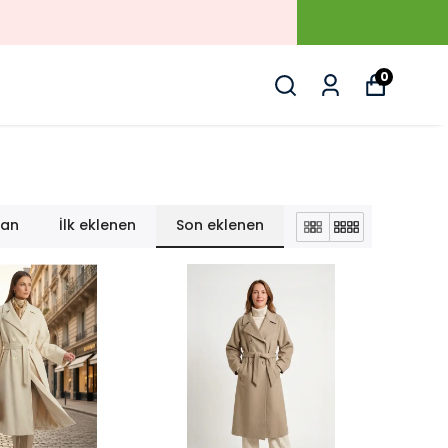
I
0
lan
İlk eklenen
Son eklenen