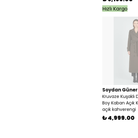
Hızlı Kargo
Soydan Güner
Kruvaze Kuşaklı
Boy Kaban Açık 
açık kahverengi
₺ 4,999.00