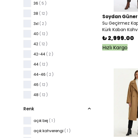
36
( 5 )
38
( 12 )
Soydan Güner
Su Geçirmez Kap
3xl
( 2 )
Kürk Kaban Kahv
40
( 12 )
₺ 2,999.00
42
( 12 )
Hızlı Kargo
42-44
( 2 )
44
( 12 )
44-46
( 2 )
46
( 12 )
48
( 12 )
50
( 7 )
Renk
l
( 18 )
açık bej
( 1 )
m
( 16 )
açık kahverengi
( 1 )
s
( 16 )