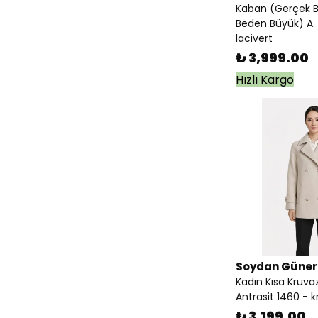
Kaban (Gerçek 
taba
( 1 )
Beden Büyük) A. 
lacivert
toprak
( 1 )
₺ 3,999.00
Hızlı Kargo
Soydan Güner
Kadın Kısa Kruv
Antrasit 1460 - 
₺ 3,199.00