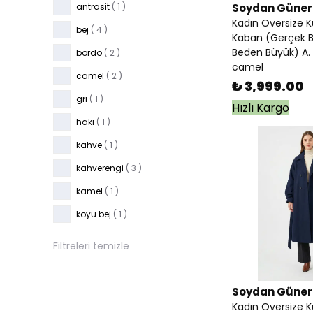
antrasit
( 1 )
Soydan Güner
xl
( 18 )
Kadın Oversize K
bej
( 4 )
Kaban (Gerçek 
Beden Büyük) A. 
bordo
( 2 )
camel
camel
( 2 )
₺ 3,999.00
gri
( 1 )
Hızlı Kargo
haki
( 1 )
kahve
( 1 )
kahverengi
( 3 )
kamel
( 1 )
koyu bej
( 1 )
koyu gri
( 1 )
Filtreleri temizle
krem
( 1 )
lacivert
( 2 )
Soydan Güner
Kadın Oversize K
siyah
( 5 )