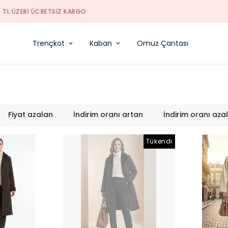
50. YILA ÖZEL TÜM ÜRÜLER SEPETTE %10 INDIRIML
Trençkot
Kaban
Omuz Çantası
Fiyat azalan
İndirim oranı artan
İndirim oranı aza
Tükendi