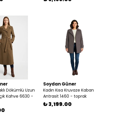
ner
Soydan Güner
aklı Dökümlü Uzun
Kadın Kısa Kruvaze Kaban
çık Kahve 6630 -
Antrasit 1460 - toprak
₺ 3,199.00
00