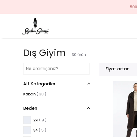
Dış Giyim
30
ürün
Fiyat artan
Alt Kategoriler
Kaban
(
30
)
Beden
2xl
( 9 )
34
( 5 )