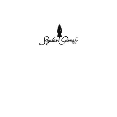
Hakkımızda
Sözleşmeler Poli
ve İletişim
İletişim
İptal ve İade Politikası
S.S.S
MESAFELİ SATIŞ SÖZLE
Hakkımızda
GİZLİLİK POLİTİKASI VE
AYDINLATMA METNİ
İletişim ve Adres bilgil