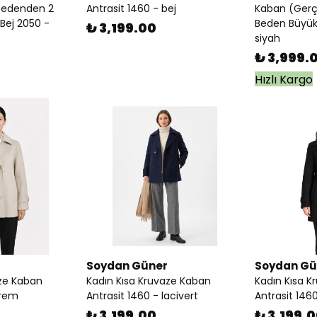
Bedenden 2
Antrasit 1460 - bej
Kaban (Gerç
Bej 2050 -
Beden Büyük)
₺ 3,199.00
siyah
₺ 3,999.
Hızlı Kargo
Soydan Güner
Soydan Gü
aze Kaban
Kadın Kısa Kruvaze Kaban
Kadın Kısa K
krem
Antrasit 1460 - lacivert
Antrasit 1460
₺ 3,199.00
₺ 3,199.