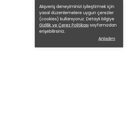
Alışveriş deneyiminizi iyileştirmek için
yasal düzenlemelere uygun çerezler
(cookies) kullanıyoruz. Detaylı bilgiye
Gizlilik ve Çerez Politikası
sayfamızdan
erişebilirsiniz.
Anladım
tikalar
ŞMESİ
 KVKK
eri