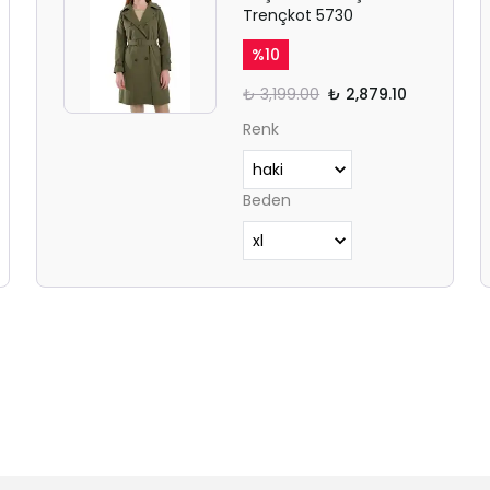
Trençkot 5730
%
10
₺ 3,199.00
₺ 2,879.10
Renk
Beden