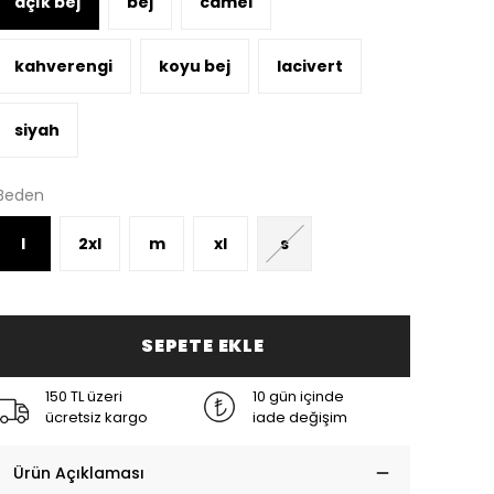
açık bej
bej
camel
kahverengi
koyu bej
lacivert
siyah
Beden
l
2xl
m
xl
s
SEPETE EKLE
150 TL üzeri
10 gün içinde
ücretsiz kargo
iade değişim
Ürün Açıklaması