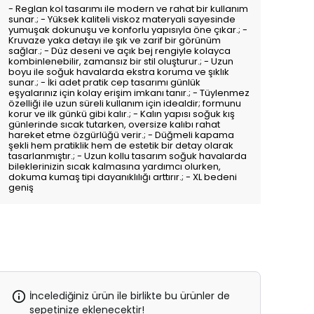
- Reglan kol tasarımı ile modern ve rahat bir kullanım
sunar.; - Yüksek kaliteli viskoz materyali sayesinde
yumuşak dokunuşu ve konforlu yapısıyla öne çıkar.; -
Kruvaze yaka detayı ile şık ve zarif bir görünüm
sağlar.; - Düz deseni ve açık bej rengiyle kolayca
kombinlenebilir, zamansız bir stil oluşturur.; - Uzun
boyu ile soğuk havalarda ekstra koruma ve şıklık
sunar.; - İki adet pratik cep tasarımı günlük
eşyalarınız için kolay erişim imkanı tanır.; - Tüylenmez
özelliği ile uzun süreli kullanım için idealdir; formunu
korur ve ilk günkü gibi kalır.; - Kalın yapısı soğuk kış
günlerinde sıcak tutarken, oversize kalıbı rahat
hareket etme özgürlüğü verir.; - Düğmeli kapama
şekli hem pratiklik hem de estetik bir detay olarak
tasarlanmıştır.; - Uzun kollu tasarım soğuk havalarda
bileklerinizin sıcak kalmasına yardımcı olurken,
dokuma kumaş tipi dayanıklılığı arttırır.; - XL bedeni
geniş
İncelediğiniz ürün ile birlikte bu ürünler de
sepetinize eklenecektir!