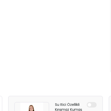
Su Itici Özellikli
Kırışmaz Kumaş