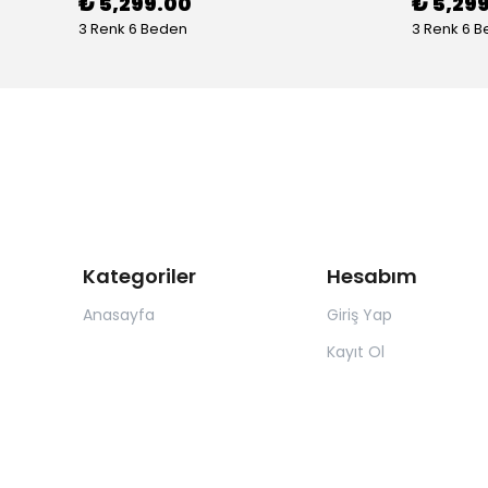
₺ 5,299.00
₺ 5,29
3 Renk 6 Beden
3 Renk 6 
Kategoriler
Hesabım
Anasayfa
Giriş Yap
Kayıt Ol