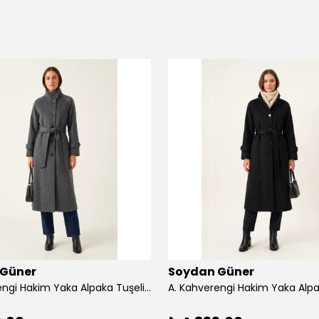
 Güner
Soydan Güner
A. Kahverengi Hakim Yaka Alpaka Tuşeli Reglan Kol Kuşaklı 128 cm Uzun Kaban 2400 - antrasit