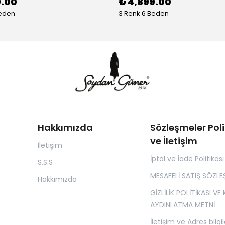
9.00
₺ 4,899.00
Beden
3 Renk 6 Beden
Hakkımızda
Sözleşmeler Poli
ve İletişim
İletişim
İptal ve İade Politikası
S.S.S
MESAFELİ SATIŞ SÖZLE
Hakkımızda
GİZLİLİK POLİTİKASI VE
AYDINLATMA METNİ
İletişim ve Adres bilgil