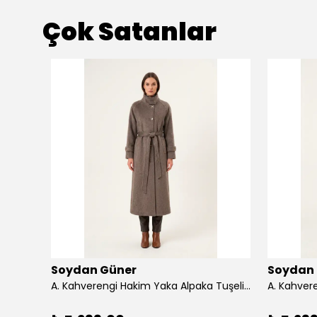
Çok Satanlar
Soydan Güner
Soydan
Antrasit Çıkarılabilir Kürklü Kruvaze Yaka Kuşaklı Rahat Kalıp Alpaka Tuşe Uzun Kaban 2540 - a. kahverengi
A. Kahverengi Hakim Yaka Alpaka Tuşeli Reglan Kol Kuşaklı 128 cm Uzun Kaban 2400 - a. kahverengi