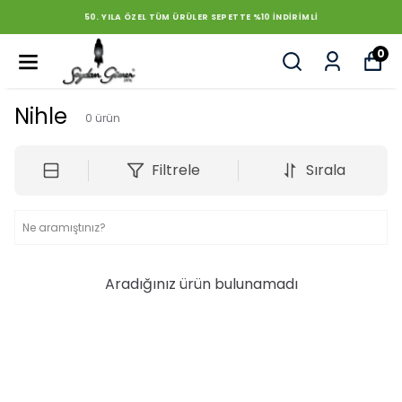
50. YILA ÖZEL TÜM ÜRÜLER SEPETTE %10 INDIRIMLI
0
Nihle
0
ürün
Filtrele
Sırala
Aradığınız ürün bulunamadı