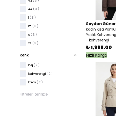
42
( 3 )
44
( 3 )
l
( 3 )
Soydan Güner
m
( 3 )
Kadın Kısa Pamuk
Yazlık Kahvereng
s
( 3 )
- kahverengi
xs
( 3 )
₺ 1,999.00
Hızlı Kargo
Renk
bej
( 2 )
kahverengi
( 2 )
krem
( 2 )
Filtreleri temizle