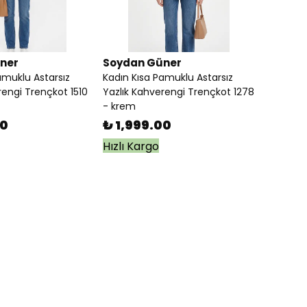
ner
Soydan Güner
amuklu Astarsız
Kadın Kısa Pamuklu Astarsız
rengi Trençkot 1510
Yazlık Kahverengi Trençkot 1278
- krem
00
₺ 1,999.00
Hızlı Kargo