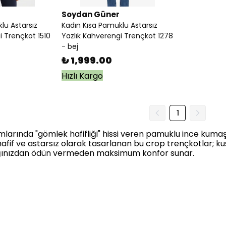
Soydan Güner
lu Astarsız
Kadın Kısa Pamuklu Astarsız
i Trençkot 1510
Yazlık Kahverengi Trençkot 1278
- bej
₺ 1,999.00
Hızlı Kargo
1
larında "gömlek hafifliği" hissi veren pamuklu ince kumaş 
fif ve astarsız olarak tasarlanan bu crop trençkotlar; kus
lığınızdan ödün vermeden maksimum konfor sunar.