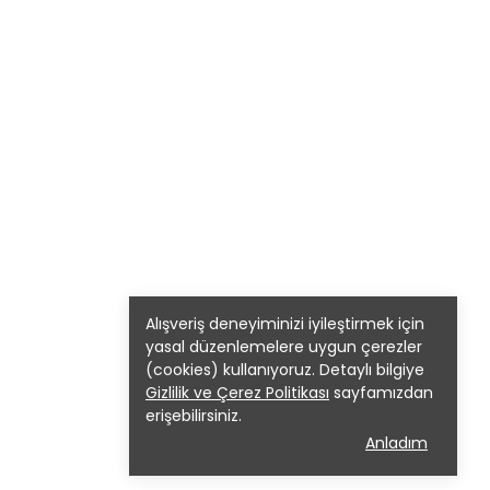
Alışveriş deneyiminizi iyileştirmek için
yasal düzenlemelere uygun çerezler
(cookies) kullanıyoruz. Detaylı bilgiye
Gizlilik ve Çerez Politikası
sayfamızdan
erişebilirsiniz.
Anladım