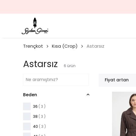
Trençkot
Kısa (Crop)
Astarsız
Astarsız
6
ürün
Fiyat artan
Beden
36
( 3 )
38
( 3 )
40
( 3 )