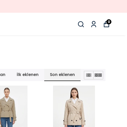
LI
0
lan
İlk eklenen
Son eklenen