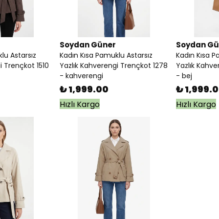
Soydan Güner
Soydan Gü
lu Astarsız
Kadın Kısa Pamuklu Astarsız
Kadın Kısa P
i Trençkot 1510
Yazlık Kahverengi Trençkot 1278
Yazlık Kahve
- kahverengi
- bej
₺ 1,999.00
₺ 1,999.
Hızlı Kargo
Hızlı Kargo