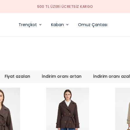
50. YILA ÖZEL TÜM ÜRÜLER SEPETTE %10 INDIRIM
Trençkot
Kaban
Omuz Çantası
Fiyat azalan
İndirim oranı artan
İndirim oranı aza