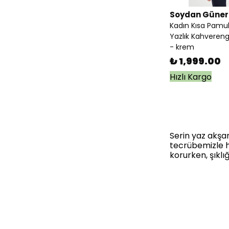
Soydan Güner
Kadın Kısa Pamuk
Yazlık Kahvereng
- krem
₺ 1,999.00
Hızlı Kargo
Serin yaz akşam
tecrübemizle ha
korurken, şık